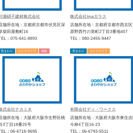
川瀬硝子建材株式会社
株式会社Imaガラス
店舗所在地：京都府京都市伏見区深
店舗所在地：京都府京都市西京区
草柴田屋敷町16
原野西竹の里町2丁目3番地407
TEL：075-641-8893
TEL：080-2455-9447
窓まわり
エクステリア
物販
窓まわり
エクステリア
株式会社ナカミネ
有限会社ディ・ワークス
店舗所在地：大阪府大阪市生野区桃
店舗所在地：大阪府大阪市東住吉
谷3丁目18番25号
今林4丁目16-23
TEL：06-6716-9695
TEL：06-6793-5511