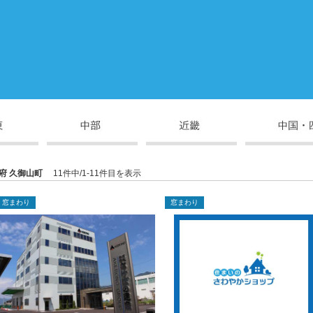
府 久御山町
11件中/1-11件目を表示
窓まわり
窓まわり