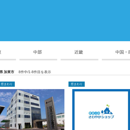
県 加東市
8件中/1-8件目を表示
窓まわり
窓まわり