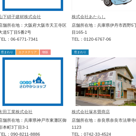
株式会社あたらし
山下硝子建材株式会社
店舗所在地：兵庫県伊丹市西野5
店舗所在地：大阪府大阪市天王寺区
目165-1
大道5丁目5番2号
TEL：0120-6767-06
TEL：06-6771-7341
窓まわり
エクステリア
物販
窓まわり
太田工業株式会社
株式会社塚本畳商店
店舗所在地：兵庫県神戸市東灘区御
店舗所在地：奈良県奈良市法華寺
影本町3丁目3-1
1123
TEL：090-8211-8886
TEL：0742-33-4524