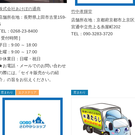
株式会社あけぼの通商
竹中孝輝堂
店舗所在地：長野県上田市古里159-
店舗所在地：京都府京都市上京区
6
宮通中立売上る糸屋町202
TEL：0268-23-8400
TEL：090-3283-3720
[ 受付時間 ]
平日：9:00 ～ 18:00
土曜：9:00 ～ 17:00
※休業日：日曜・祝日
★お電話・メールでのお問い合わせ
の際には,「セイキ販売からの紹
介」の旨をお伝えください。
窓まわり
エクステリア
窓まわり