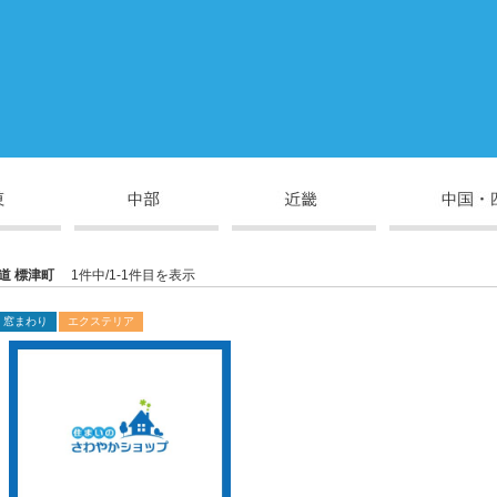
道 標津町
1件中/1-1件目を表示
窓まわり
エクステリア