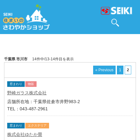
千葉県 市川市
14件中/13-14件目を表示
« Previous
1
2
窓まわり
物販
野崎ガラス株式会社
店舗所在地：千葉県佐倉市井野983-2
TEL：043-487-2961
窓まわり
エクステリア
株式会社ゆたか畳