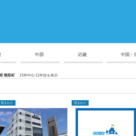
府 熊取町
15件中/1-12件目を表示
窓まわり
窓まわり