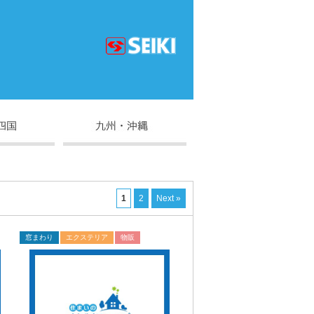
1
2
Next »
窓まわり
エクステリア
物販