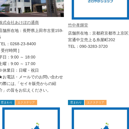
株式会社あけぼの通商
竹中孝輝堂
店舗所在地：長野県上田市古里159-
店舗所在地：京都府京都市上京区
6
宮通中立売上る糸屋町202
TEL：0268-23-8400
TEL：090-3283-3720
[ 受付時間 ]
平日：9:00 ～ 18:00
土曜：9:00 ～ 17:00
※休業日：日曜・祝日
★お電話・メールでのお問い合わせ
の際には,「セイキ販売からの紹
介」の旨をお伝えください。
窓まわり
エクステリア
窓まわり
エクステリア