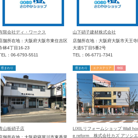
有限会社ディ・ワークス
山下硝子建材株式会社
店舗所在地：大阪府大阪市東住吉区
店舗所在地：大阪府大阪市天王寺
今林4丁目16-23
大道5丁目5番2号
TEL：06-6793-5511
TEL：06-6771-7341
窓まわり
窓まわり
エクステリア
物販
青山板硝子店
LIXILリフォームショップ Wall ho
e reform 株式会社カズ アソシ
店舗所在地：大阪府寝屋川市東香里