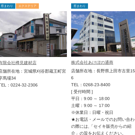
窓まわり
エクステリア
窓まわり
株式会社あけぼの通商
有限会社樽見建材店
店舗所在地：長野県上田市古里15
店舗所在地：宮城県刈谷郡蔵王町宮
6
字馬場34
TEL：0268-23-8400
TEL：0224-32-2306
[ 受付時間 ]
平日：9:00 ～ 18:00
土曜：9:00 ～ 17:00
※休業日：日曜・祝日
★お電話・メールでのお問い合わ
の際には,「セイキ販売からの紹
介」の旨をお伝えください。