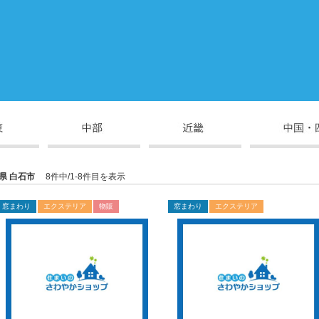
県 白石市
8件中/1-8件目を表示
窓まわり
エクステリア
物販
窓まわり
エクステリア