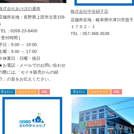
株式会社あけぼの通商
株式会社中谷硝子店
店舗所在地：長野県上田市古里159-
店舗所在地：岐阜県中津川市茄子
6
１７０２－１
TEL：0268-23-8400
TEL：057-368-3538
[ 受付時間 ]
平日：9:00 ～ 18:00
土曜：9:00 ～ 17:00
※休業日：日曜・祝日
★お電話・メールでのお問い合わせ
の際には,「セイキ販売からの紹
介」の旨をお伝えください。
窓まわり
エクステリア
物販
窓まわり
エクステリア
物販