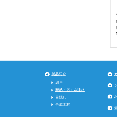
製品紹介
網戸
断熱・省エネ建材
目隠し
合成木材