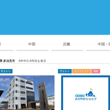
県 多治見市
6件中/1-6件目を表示
窓まわり
窓まわり
エクステリア
物販