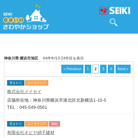
神奈川県 横浜市旭区
44件中/13-24件目を表示
« Previous
1
2
3
4
Next »
窓まわり
エクステリア
株式会社メイセイ
店舗所在地：神奈川県横浜市港北区北新横浜1-10-5
TEL：045-549-0561
窓まわり
エクステリア
物販
有限会社オビヤ硝子建材