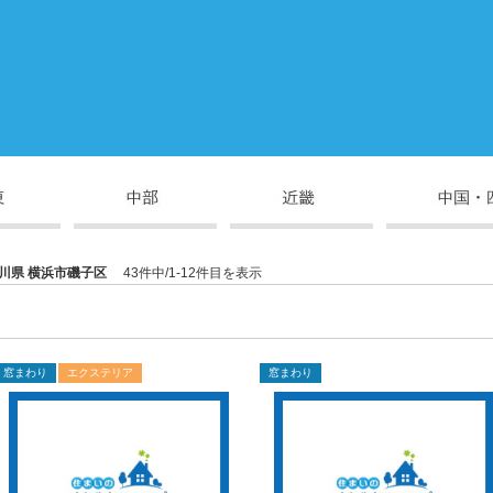
川県 横浜市磯子区
43件中/1-12件目を表示
窓まわり
エクステリア
窓まわり