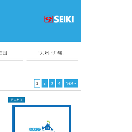
1
2
3
4
Next »
窓まわり