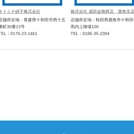
オトミチ硝子株式会社
株式会社 成田金物商店 鹿角支
店舗所在地：青森県十和田市西十五
店舗所在地：秋田県鹿角市十和田
番町30番13号
馬内上陣場100
TEL：0176-23-1461
TEL：0186-35-2304