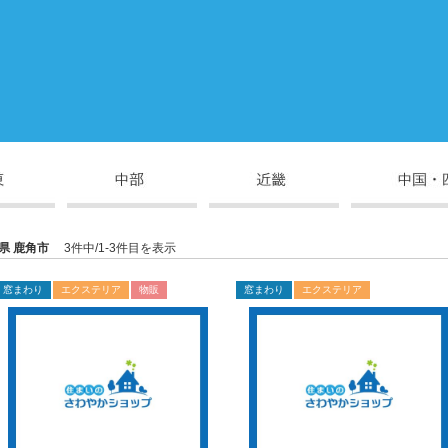
県 鹿角市
3件中/1-3件目を表示
窓まわり
エクステリア
物販
窓まわり
エクステリア