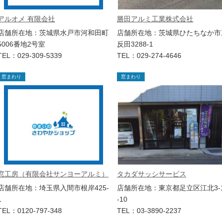
アルオメ 有限会社
勝田アルミ工業株式会社
店舗所在地：茨城県水戸市河和田町
店舗所在地：茨城県ひたちなか市
5006番地2号室
反田3288-1
TEL：029-309-5339
TEL：029-274-4646
窓まわり
窓まわり
窓工房（有限会社サンヨーアルミ）
タカダサッシサービス
店舗所在地：埼玉県入間市根岸425-
店舗所在地：東京都足立区江北3-
1
-10
TEL：0120-797-348
TEL：03-3890-2237