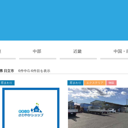
県 日立市
6件中/1-6件目を表示
窓まわり
窓まわり
エクステリア
物販