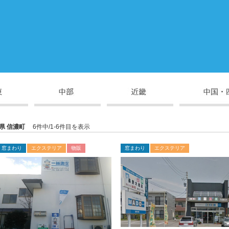
県 信濃町
6件中/1-6件目を表示
窓まわり
エクステリア
物販
窓まわり
エクステリア