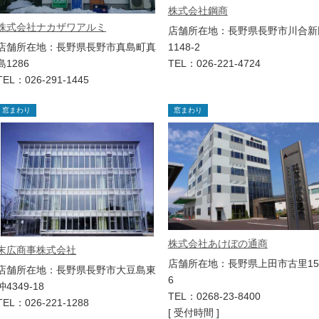
株式会社鋼商
株式会社ナカザワアルミ
店舗所在地：長野県長野市川合新
店舗所在地：長野県長野市真島町真
1148-2
島1286
TEL：026-221-4724
TEL：026-291-1445
窓まわり
窓まわり
株式会社あけぼの通商
末広商事株式会社
店舗所在地：長野県上田市古里15
店舗所在地：長野県長野市大豆島東
6
沖4349-18
TEL：0268-23-8400
TEL：026-221-1288
[ 受付時間 ]