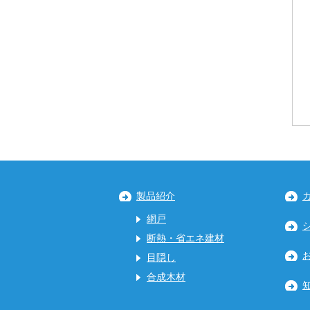
製品紹介
網戸
断熱・省エネ建材
目隠し
合成木材