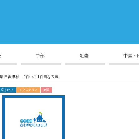
県 日吉津村
1件中/1-1件目を表示
窓まわり
エクステリア
物販