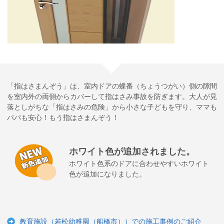
ー
ジ
の
先
頭
に
戻
り
ま
「指はさまんぞう」は、室内ドアの蝶番（ちょうつがい）側の隙間
す
を室内外の両側からカバーして指はさみ事故を防ぎます。大人が見
落としがちな「指はさみの危険」から小さな子どもを守り、ママも
パパも安心！もう指はさまんぞう！
ホワイト色が追加されました。
ホワイト色系のドアに合わせやすいホワイト
色が追加になりました。
教育施設（若松幼稚園（船橋市））での施工事例のご紹介