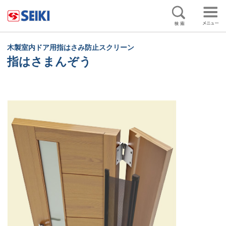
ペ
ー
ジ
の
終
木製室内ドア用指はさみ防止スクリーン
わ
指はさまんぞう
り
で
す
ヘ
ッ
ダ
ー
情
報
に
戻
り
ま
す
ペ