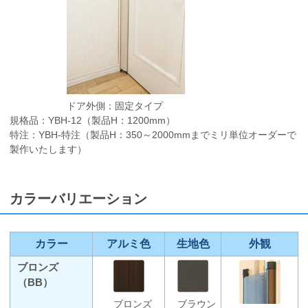
ドア外側：固定タイプ
規格品：YBH-12（製品H：1200mm）
特注：YBH-特注（製品H：350～2000mmまでミリ単位オーダーで
製作いたします）
カラーバリエーション
カラー
アルミ色
生地色
外観
ブロンズ
（BB）
ブロンズ
ブラウン