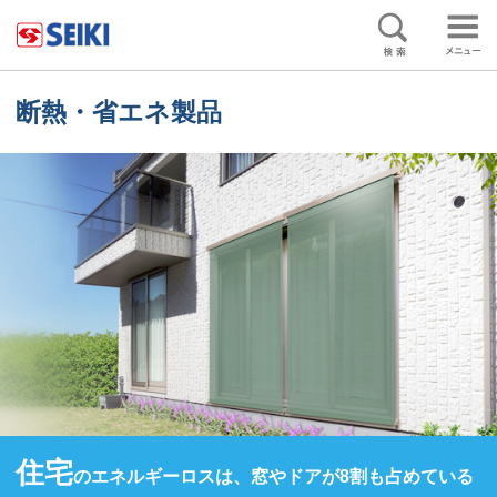
ペ
ー
ジ
の
終
断熱・省エネ製品
わ
り
で
す
ヘ
ッ
ダ
ー
情
報
に
戻
り
ま
す
住宅
のエネルギーロスは、窓やドアが8割も占めている
ペ