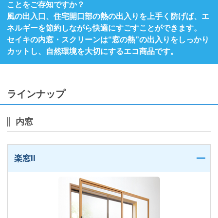
ー
ことをご存知ですか？
ジ
風の出入口、住宅開口部の熱の出入りを上手く防げば、エ
の
ネルギーを節約しながら快適にすごすことができます。
先
セイキの内窓・スクリーンは“窓の熱”の出入りをしっかり
頭
カットし、自然環境を大切にするエコ商品です。
に
戻
り
ま
ラインナップ
す
内窓
楽窓II