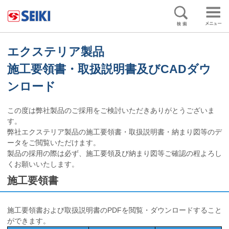
ペ
ー
ジ
の
終
エクステリア製品
わ
施工要領書・取扱説明書及びCADダウ
り
で
ンロード
す
ヘ
この度は弊社製品のご採用をご検討いただきありがとうございま
ッ
す。
ダ
弊社エクステリア製品の施工要領書・取扱説明書・納まり図等のデ
ー
ータをご閲覧いただけます。
情
製品の採用の際は必ず、施工要領及び納まり図等ご確認の程よろし
報
くお願いいたします。
に
戻
施工要領書
り
ま
す
施工要領書および取扱説明書のPDFを閲覧・ダウンロードすること
ペ
ができます。