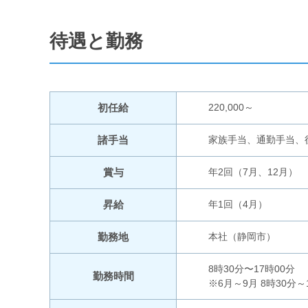
ー
ジ
の
待遇と勤務
先
頭
に
戻
り
初任給
220,000～
ま
す
諸手当
家族手当、通勤手当、
賞与
年2回（7月、12月）
昇給
年1回（4月）
勤務地
本社（静岡市）
8時30分〜17時00分
勤務時間
※6月～9月 8時30分～