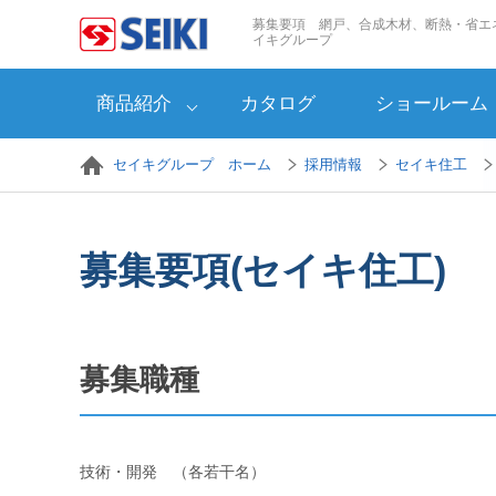
ペ
募集要項 網戸、合成木材、断熱・省エ
ー
イキグループ
ジ
の
商品紹介
カタログ
ショールーム
終
わ
り
セイキグループ ホーム
採用情報
セイキ住工
で
す
ヘ
ッ
募集要項(セイキ住工)
ダ
ー
情
報
に
募集職種
戻
り
ま
す
技術・開発 （各若干名）
ペ