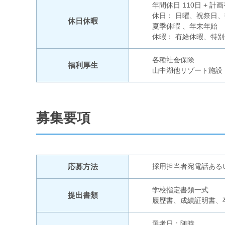
年間休日 110日 + 計画
休日： 日曜、祝祭日
休日休暇
夏季休暇 、年末年始
休暇： 有給休暇、特
各種社会保険
福利厚生
山中湖他リゾート施設
募集要項
応募方法
採用担当者宛電話ある
学校指定書類一式
提出書類
履歴書、成績証明書、
選考日：随時